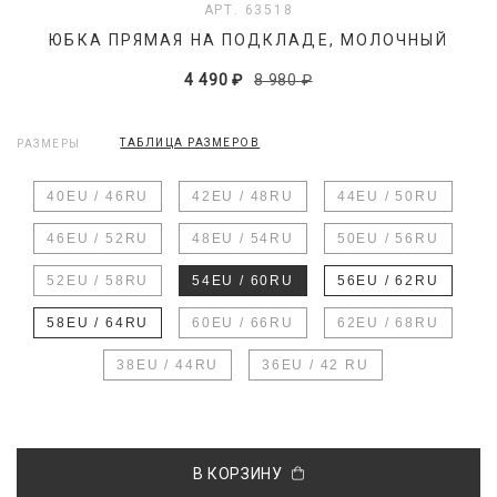
АРТ. 63518
ЮБКА ПРЯМАЯ НА ПОДКЛАДЕ, МОЛОЧНЫЙ
4 490 ₽
8 980 ₽
ТАБЛИЦА РАЗМЕРОВ
РАЗМЕРЫ
40EU / 46RU
42EU / 48RU
44EU / 50RU
46EU / 52RU
48EU / 54RU
50EU / 56RU
52EU / 58RU
54EU / 60RU
56EU / 62RU
58EU / 64RU
60EU / 66RU
62EU / 68RU
38ЕU / 44RU
36EU / 42 RU
В КОРЗИНУ