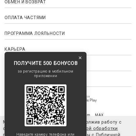
ОБМЕН И ВОЗВРАТ
ОПЛАТА ЧАСТЯМИ
ПРОГРАММА ЛОЯЛЬНОСТИ
КАРЬЕРА
×
ПОЛУЧИТЕ 500 БОНУСОВ
ПАРТНЕРСТВО ДЛЯ СТИЛИСТОВ
за регистрацию в мобильном
приложении
СТАТЬ ДРУГОМ БРЕНДА
+7 (915) 330-28-50
Telegram
MAX
Мы используем файлы cookie. Продолжив работу с
сайтом, вы соглашаетесь с
Политикой обработки
Публичная оферта
Согласие на обработку персональных данны
персональных данных
Наведите камеру телефона или
и ознакомлены с
Публичной