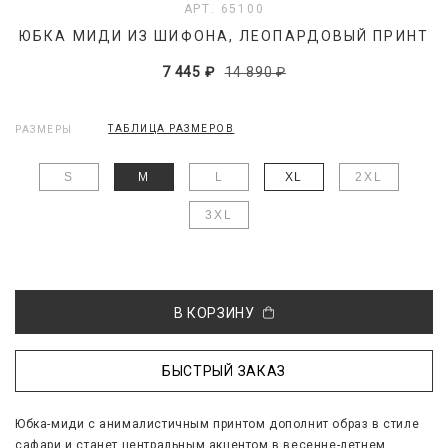
АРТ. 65100
ЮБКА МИДИ ИЗ ШИФОНА, ЛЕОПАРДОВЫЙ ПРИНТ
7 445 ₽
14 890 ₽
ТАБЛИЦА РАЗМЕРОВ
РАЗМЕРЫ
S
M
L
XL
2XL
3XL
В КОРЗИНУ
БЫСТРЫЙ ЗАКАЗ
Юбка-миди с анималистичным принтом дополнит образ в стиле
сафари и станет центральным акцентом в весенне-летнем