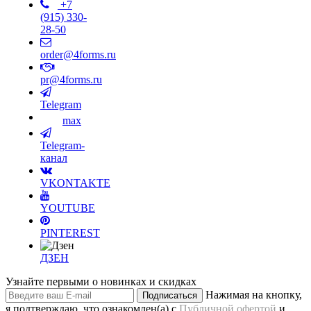
+7
(915) 330-
28-50
order@4forms.ru
pr@4forms.ru
Telegram
max
Telegram-
канал
VKONTAKTE
YOUTUBE
PINTEREST
ДЗЕН
Узнайте первыми о новинках и скидках
Нажимая на кнопку,
Подписаться
я подтверждаю, что ознакомлен(а) с
Публичной офертой
и