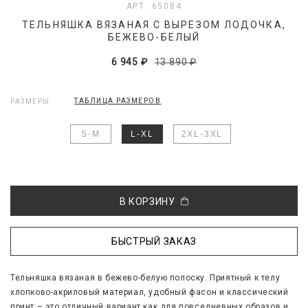
АРТ. 65084
ТЕЛЬНЯШКА ВЯЗАНАЯ С ВЫРЕЗОМ ЛОДОЧКА,
БЕЖЕВО-БЕЛЫЙ
6 945 ₽
13 890 ₽
ТАБЛИЦА РАЗМЕРОВ
РАЗМЕРЫ
S-M
L-XL
2XL-3XL
В КОРЗИНУ
БЫСТРЫЙ ЗАКАЗ
Тельняшка вязаная в бежево-белую полоску. Приятный к телу
хлопково-акриловый материал, удобный фасон и классический
принт – это отличный вариант как для повседневных образов и