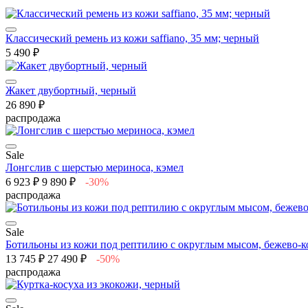
Классический ремень из кожи saffiano, 35 мм; черный
5 490 ₽
Жакет двубортный, черный
26 890 ₽
распродажа
Sale
Лонгслив с шерстью мериноса, кэмел
6 923 ₽
9 890 ₽
-30%
распродажа
Sale
Ботильоны из кожи под рептилию с округлым мысом, бежево-
13 745 ₽
27 490 ₽
-50%
распродажа