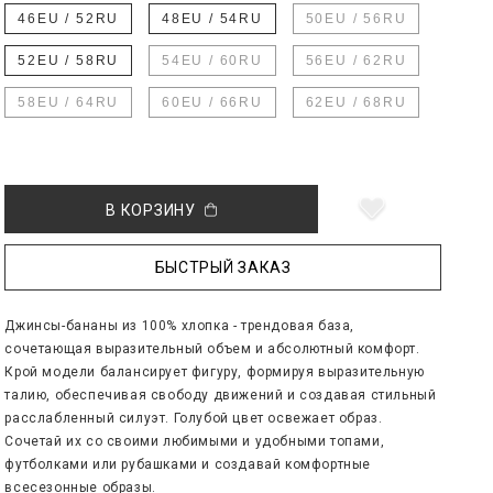
46EU / 52RU
48EU / 54RU
50EU / 56RU
52EU / 58RU
54EU / 60RU
56EU / 62RU
58EU / 64RU
60EU / 66RU
62EU / 68RU
В КОРЗИНУ
БЫСТРЫЙ ЗАКАЗ
Джинсы-бананы из 100% хлопка - трендовая база,
сочетающая выразительный объем и абсолютный комфорт.
Крой модели балансирует фигуру, формируя выразительную
талию, обеспечивая свободу движений и создавая стильный
расслабленный силуэт. Голубой цвет освежает образ.
Сочетай их со своими любимыми и удобными топами,
футболками или рубашками и создавай комфортные
всесезонные образы.