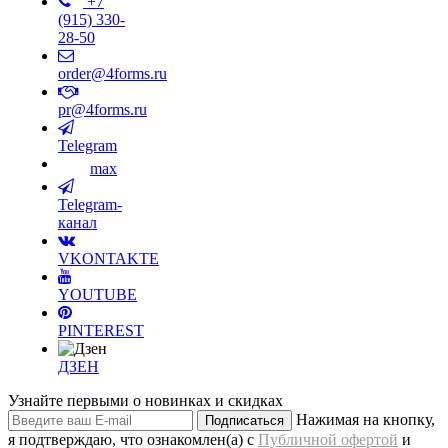
+7
(915) 330-
28-50
order@4forms.ru
pr@4forms.ru
Telegram
max
Telegram-
канал
VKONTAKTE
YOUTUBE
PINTEREST
ДЗЕН
Узнайте первыми о новинках и скидках
Нажимая на кнопку,
Подписаться
я подтверждаю, что ознакомлен(а) с
Публичной офертой
и