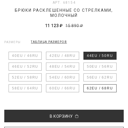
АРТ. 68154
БРЮКИ РАСКЛЕШЕННЫЕ СО СТРЕЛКАМИ,
МОЛОЧНЫЙ
11 123 ₽
15 890 ₽
ТАБЛИЦА РАЗМЕРОВ
РАЗМЕРЫ
40EU / 46RU
42EU / 48RU
44EU / 50RU
46EU / 52RU
48EU / 54RU
50EU / 56RU
52EU / 58RU
54EU / 60RU
56EU / 62RU
58EU / 64RU
60EU / 66RU
62EU / 68RU
В КОРЗИНУ