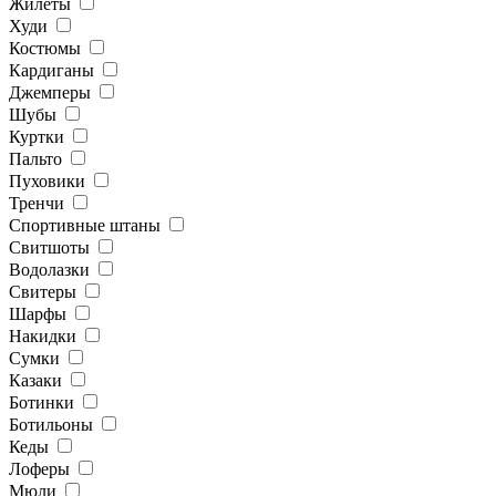
Жилеты
Худи
Костюмы
Кардиганы
Джемперы
Шубы
Куртки
Пальто
Пуховики
Тренчи
Спортивные штаны
Свитшоты
Водолазки
Свитеры
Шарфы
Накидки
Сумки
Казаки
Ботинки
Ботильоны
Кеды
Лоферы
Мюли