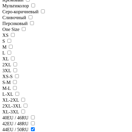
Мультиколор
Серо-коричневый
Сливочный
Персиковый
One Size
XS
S
M
L
XL
2XL
3XL
XS-S
S-M
M-L
L-XL
XL-2XL
2XL-3XL
XL-3XL
40EU / 46RU
42EU / 48RU
44EU / 50RU