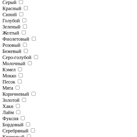
Серый
Красный
Синий
Голубой
Зеленый
Желтый
Фиолетовый
Розовый
Бежевый
Серо-голубой
Молочный
Кэмел
Мокко
Песок
Мята
Коричневый
Золотой
Хаки
Лайм
Фуксия
Бордовый
Серебряный
Кремовый