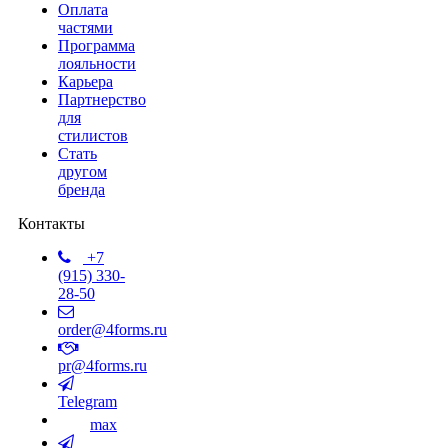
Оплата
частями
Программа
лояльности
Карьера
Партнерство
для
стилистов
Стать
другом
бренда
Контакты
+7
(915) 330-
28-50
order@4forms.ru
pr@4forms.ru
Telegram
max