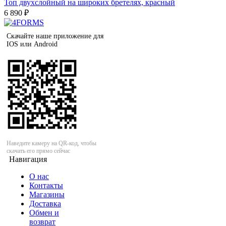
Топ двухслойный на широких бретелях, красный
6 890 ₽
Скачайте наше приложение для
IOS или Android
Наведите камеру на QR-код, чтобы
скачать его прямо сейчас
Навигация
О нас
Контакты
Магазины
Доставка
Обмен и
возврат