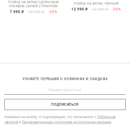
ПЛАТЬЕ НА ЗАПАХ С ДЛИННЫМ
ПЛАТЬЕ НА ЗАПАХ, ЧЕРНЫЙ
РУКАВОМ, СИНИЙ С ПРИНТОМ
12 990 ₽
25 980 ₽
-50%
7 995 ₽
15 990 ₽
-50%
УЗНАЙТЕ ПЕРВЫМИ О НОВИНКАХ И СКИДКАХ
ПОДПИСАТЬСЯ
Нажимая на кнопку, я подтверждаю, что ознакомлен с
Публичной
офертой
и
Предварительным согласием на получение рекламы