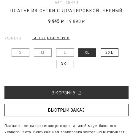
АРТ. 65474
ПЛАТЬЕ ИЗ СЕТКИ С ДРАПИРОВКОЙ, ЧЕРНЫЙ
9 945 ₽
19 890 ₽
ТАБЛИЦА РАЗМЕРОВ
РАЗМЕРЫ
S
M
L
XL
2XL
3XL
В КОРЗИНУ
БЫСТРЫЙ ЗАКАЗ
Платье из сетки прилегающего кроя длиной миди базового
черного цвета. Вертикальная драпировка зрительно вытягивает