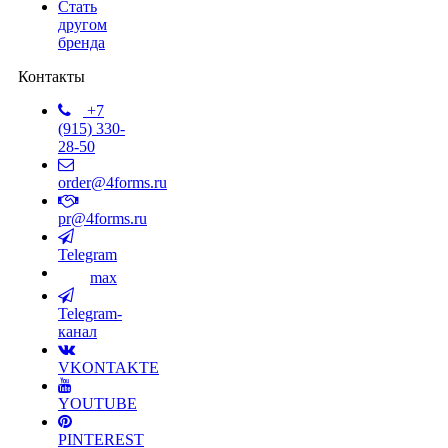
Стать
другом
бренда
Контакты
+7
(915) 330-
28-50
order@4forms.ru
pr@4forms.ru
Telegram
max
Telegram-
канал
VKONTAKTE
YOUTUBE
PINTEREST