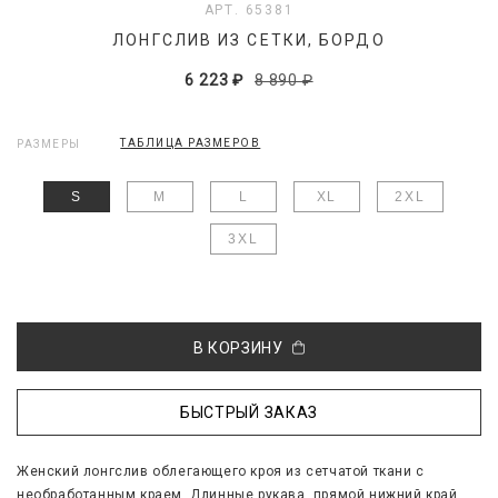
АРТ. 65381
ЛОНГСЛИВ ИЗ СЕТКИ, БОРДО
6 223 ₽
8 890 ₽
ТАБЛИЦА РАЗМЕРОВ
РАЗМЕРЫ
S
M
L
XL
2XL
3XL
В КОРЗИНУ
БЫСТРЫЙ ЗАКАЗ
Женский лонгслив облегающего кроя из сетчатой ткани с
необработанным краем. Длинные рукава, прямой нижний край