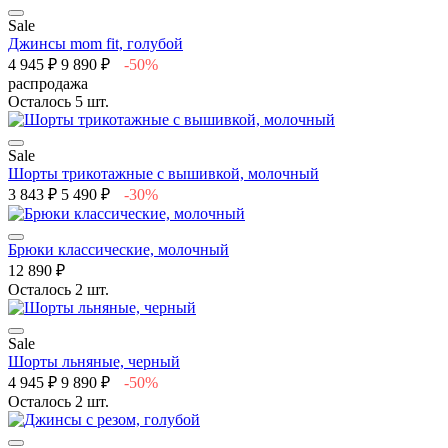
Sale
Джинсы mom fit, голубой
4 945 ₽
9 890 ₽
-50%
распродажа
Осталось 5 шт.
Sale
Шорты трикотажные с вышивкой, молочный
3 843 ₽
5 490 ₽
-30%
Брюки классические, молочный
12 890 ₽
Осталось 2 шт.
Sale
Шорты льняные, черный
4 945 ₽
9 890 ₽
-50%
Осталось 2 шт.