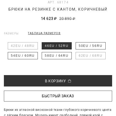
АРТ. 68174
БРЮКИ НА РЕЗИНКЕ С КАНТОМ, КОРИЧНЕВЫЙ
14 623 ₽
20 890 ₽
ТАБЛИЦА РАЗМЕРОВ
РАЗМЕРЫ
42EU / 48RU
46EU / 52RU
50EU / 56RU
54EU / 60RU
58EU / 64RU
62EU / 68RU
В КОРЗИНУ
БЫСТРЫЙ ЗАКАЗ
Брюки из атласной вискозной ткани глубокого коричневого цвета
с лёгким блеском. Модель имеет свободный, прямой крой с