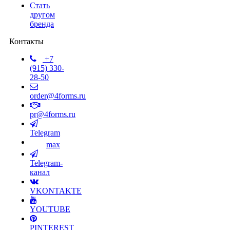
Стать
другом
бренда
Контакты
+7
(915) 330-
28-50
order@4forms.ru
pr@4forms.ru
Telegram
max
Telegram-
канал
VKONTAKTE
YOUTUBE
PINTEREST