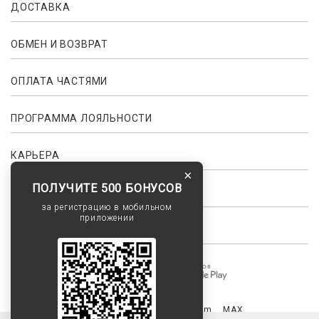
ДОСТАВКА
ОБМЕН И ВОЗВРАТ
ОПЛАТА ЧАСТЯМИ
ПРОГРАММА ЛОЯЛЬНОСТИ
КАРЬЕРА
×
ПОЛУЧИТЕ 500 БОНУСОВ
ПАРТНЕРСТВО ДЛЯ СТИЛИСТОВ
за регистрацию в мобильном
приложении
СТАТЬ ДРУГОМ БРЕНДА
+7 (915) 330-28-50
Telegram
MAX