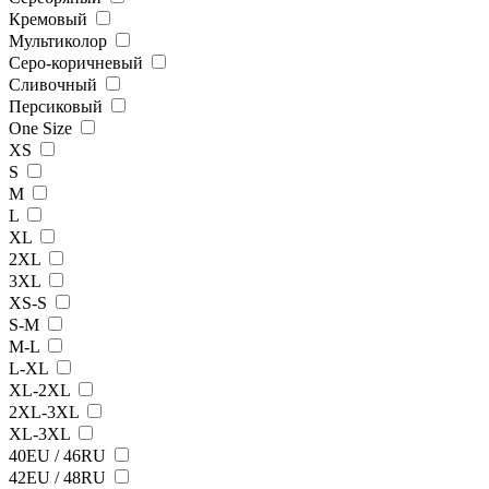
Кремовый
Мультиколор
Серо-коричневый
Сливочный
Персиковый
One Size
XS
S
M
L
XL
2XL
3XL
XS-S
S-M
M-L
L-XL
XL-2XL
2XL-3XL
XL-3XL
40EU / 46RU
42EU / 48RU