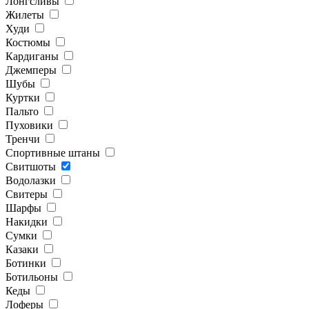
Лонгсливы
Жилеты
Худи
Костюмы
Кардиганы
Джемперы
Шубы
Куртки
Пальто
Пуховики
Тренчи
Спортивные штаны
Свитшоты
Водолазки
Свитеры
Шарфы
Накидки
Сумки
Казаки
Ботинки
Ботильоны
Кеды
Лоферы