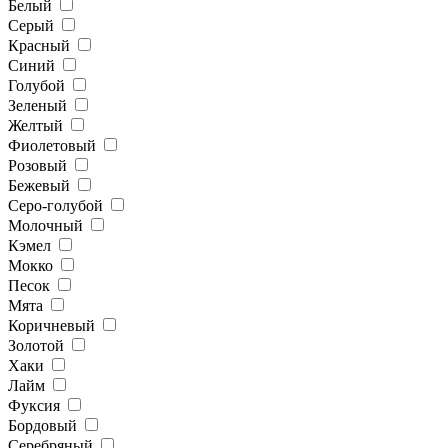
Белый
Серый
Красный
Синий
Голубой
Зеленый
Желтый
Фиолетовый
Розовый
Бежевый
Серо-голубой
Молочный
Кэмел
Мокко
Песок
Мята
Коричневый
Золотой
Хаки
Лайм
Фуксия
Бордовый
Серебряный