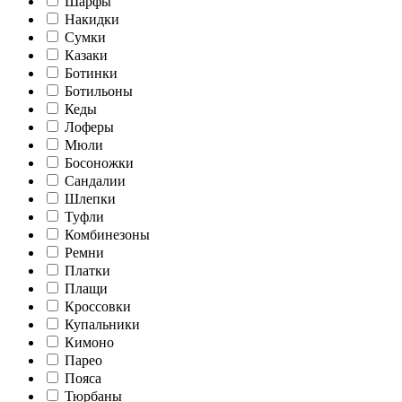
Шарфы
Накидки
Сумки
Казаки
Ботинки
Ботильоны
Кеды
Лоферы
Мюли
Босоножки
Сандалии
Шлепки
Туфли
Комбинезоны
Ремни
Платки
Плащи
Кроссовки
Купальники
Кимоно
Парео
Пояса
Тюрбаны