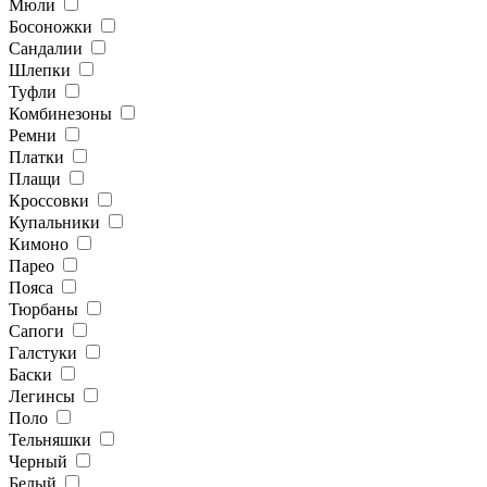
Мюли
Босоножки
Сандалии
Шлепки
Туфли
Комбинезоны
Ремни
Платки
Плащи
Кроссовки
Купальники
Кимоно
Парео
Пояса
Тюрбаны
Сапоги
Галстуки
Баски
Легинсы
Поло
Тельняшки
Черный
Белый