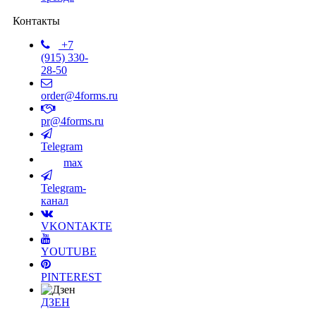
Контакты
+7
(915) 330-
28-50
order@4forms.ru
pr@4forms.ru
Telegram
max
Telegram-
канал
VKONTAKTE
YOUTUBE
PINTEREST
ДЗЕН