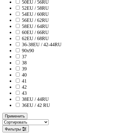
50EU / 56RU
52EU / 58RU
54EU / 60RU
56EU / 62RU
58EU / 64RU
60EU / 66RU
62EU / 68RU
36-38EU / 42-44RU
90х90
37
38
39
40
41
42
43
38ЕU / 44RU
36EU / 42 RU
Применить
Фильтры