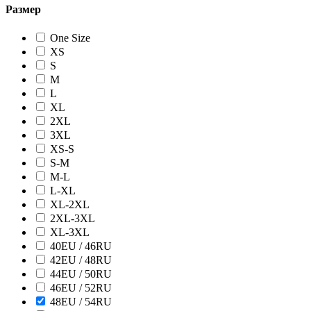
Размер
One Size
XS
S
M
L
XL
2XL
3XL
XS-S
S-M
M-L
L-XL
XL-2XL
2XL-3XL
XL-3XL
40EU / 46RU
42EU / 48RU
44EU / 50RU
46EU / 52RU
48EU / 54RU