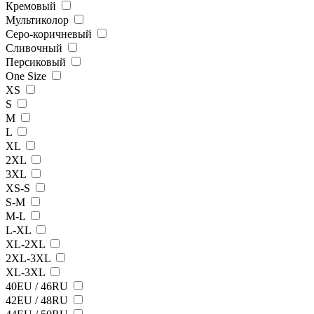
Кремовый
Мультиколор
Серо-коричневый
Сливочный
Персиковый
One Size
XS
S
M
L
XL
2XL
3XL
XS-S
S-M
M-L
L-XL
XL-2XL
2XL-3XL
XL-3XL
40EU / 46RU
42EU / 48RU