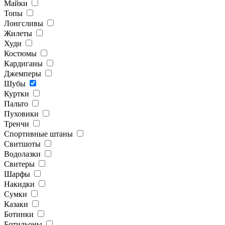
Майки
Топы
Лонгсливы
Жилеты
Худи
Костюмы
Кардиганы
Джемперы
Шубы
Куртки
Пальто
Пуховики
Тренчи
Спортивные штаны
Свитшоты
Водолазки
Свитеры
Шарфы
Накидки
Сумки
Казаки
Ботинки
Ботильоны