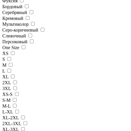
Фуксия
Бордовый
Серебряный
Кремовый
Мультиколор
Серо-коричневый
Сливочный
Персиковый
One Size
XS
S
M
L
XL
2XL
3XL
XS-S
S-M
M-L
L-XL
XL-2XL
2XL-3XL
XL-3XL