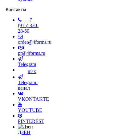
Контакты
+7
(915) 330-
28-50
order@4forms.ru
pr@4forms.ru
Telegram
max
Telegram-
канал
VKONTAKTE
YOUTUBE
PINTEREST
ДЗЕН