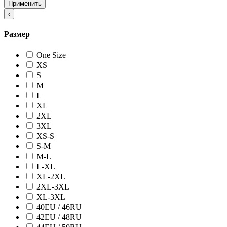
Применить
‹
Размер
One Size
XS
S
M
L
XL
2XL
3XL
XS-S
S-M
M-L
L-XL
XL-2XL
2XL-3XL
XL-3XL
40EU / 46RU
42EU / 48RU