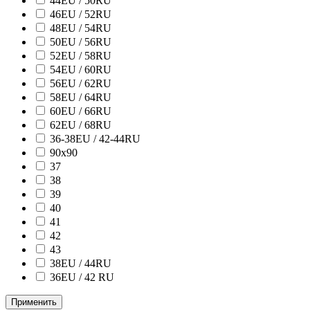
44EU / 50RU
46EU / 52RU
48EU / 54RU
50EU / 56RU
52EU / 58RU
54EU / 60RU
56EU / 62RU
58EU / 64RU
60EU / 66RU
62EU / 68RU
36-38EU / 42-44RU
90х90
37
38
39
40
41
42
43
38ЕU / 44RU
36EU / 42 RU
Применить