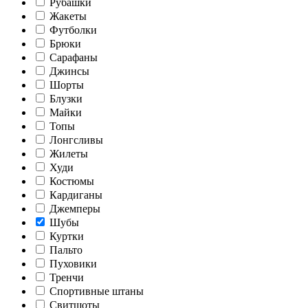
Рубашки
Жакеты
Футболки
Брюки
Сарафаны
Джинсы
Шорты
Блузки
Майки
Топы
Лонгсливы
Жилеты
Худи
Костюмы
Кардиганы
Джемперы
Шубы
Куртки
Пальто
Пуховики
Тренчи
Спортивные штаны
Свитшоты