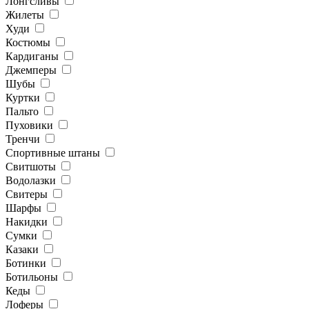
Лонгсливы
Жилеты
Худи
Костюмы
Кардиганы
Джемперы
Шубы
Куртки
Пальто
Пуховики
Тренчи
Спортивные штаны
Свитшоты
Водолазки
Свитеры
Шарфы
Накидки
Сумки
Казаки
Ботинки
Ботильоны
Кеды
Лоферы