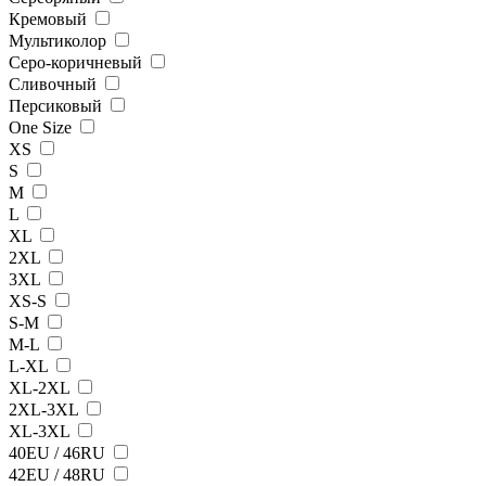
Кремовый
Мультиколор
Серо-коричневый
Сливочный
Персиковый
One Size
XS
S
M
L
XL
2XL
3XL
XS-S
S-M
M-L
L-XL
XL-2XL
2XL-3XL
XL-3XL
40EU / 46RU
42EU / 48RU