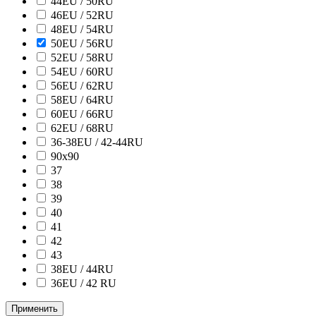
44EU / 50RU
46EU / 52RU
48EU / 54RU
50EU / 56RU
52EU / 58RU
54EU / 60RU
56EU / 62RU
58EU / 64RU
60EU / 66RU
62EU / 68RU
36-38EU / 42-44RU
90х90
37
38
39
40
41
42
43
38ЕU / 44RU
36EU / 42 RU
Применить