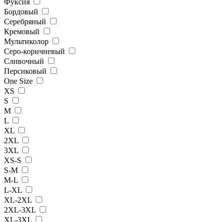
Фуксия
Бордовый
Серебряный
Кремовый
Мультиколор
Серо-коричневый
Сливочный
Персиковый
One Size
XS
S
M
L
XL
2XL
3XL
XS-S
S-M
M-L
L-XL
XL-2XL
2XL-3XL
XL-3XL