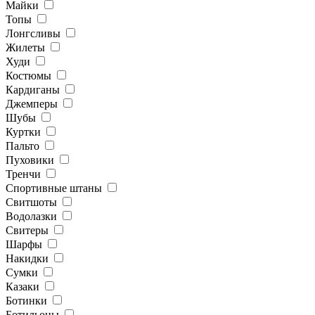
Майки
Топы
Лонгсливы
Жилеты
Худи
Костюмы
Кардиганы
Джемперы
Шубы
Куртки
Пальто
Пуховики
Тренчи
Спортивные штаны
Свитшоты
Водолазки
Свитеры
Шарфы
Накидки
Сумки
Казаки
Ботинки
Ботильоны