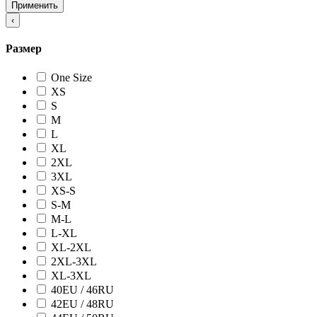
Применить
‹
Размер
One Size
XS
S
M
L
XL
2XL
3XL
XS-S
S-M
M-L
L-XL
XL-2XL
2XL-3XL
XL-3XL
40EU / 46RU
42EU / 48RU