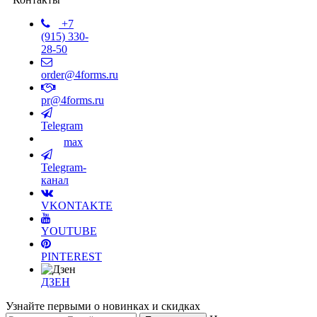
+7
(915) 330-
28-50
order@4forms.ru
pr@4forms.ru
Telegram
max
Telegram-
канал
VKONTAKTE
YOUTUBE
PINTEREST
ДЗЕН
Узнайте первыми о новинках и скидках