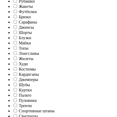
Рубашки
Жакеты
Футболки
Брюки
Сарафаны
Джинсы
Шорты
Блузки
Майки
Топы
Лонгсливы
Жилеты
Худи
Костюмы
Кардиганы
Джемперы
Шубы
Куртки
Пальто
Пуховики
Тренчи
Спортивные штаны
Свитшоты