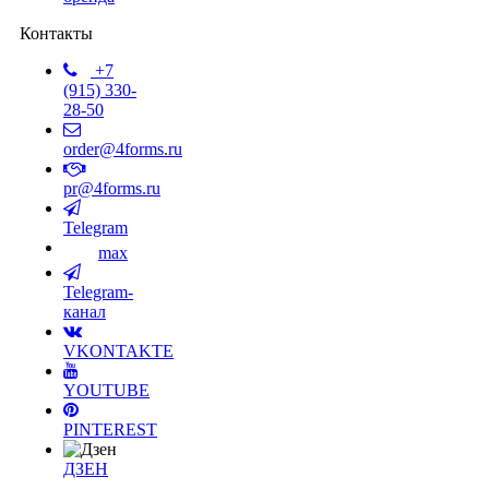
Контакты
+7
(915) 330-
28-50
order@4forms.ru
pr@4forms.ru
Telegram
max
Telegram-
канал
VKONTAKTE
YOUTUBE
PINTEREST
ДЗЕН