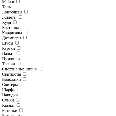
Майки
Топы
Лонгсливы
Жилеты
Худи
Костюмы
Кардиганы
Джемперы
Шубы
Куртки
Пальто
Пуховики
Тренчи
Спортивные штаны
Свитшоты
Водолазки
Свитеры
Шарфы
Накидки
Сумки
Казаки
Ботинки
Ботильоны