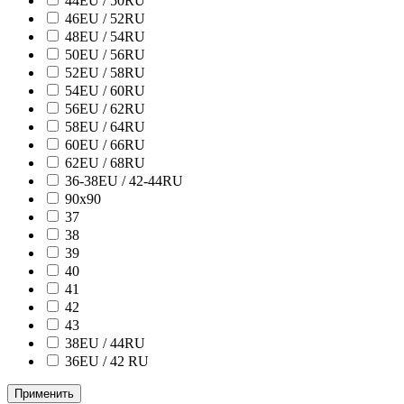
44EU / 50RU
46EU / 52RU
48EU / 54RU
50EU / 56RU
52EU / 58RU
54EU / 60RU
56EU / 62RU
58EU / 64RU
60EU / 66RU
62EU / 68RU
36-38EU / 42-44RU
90х90
37
38
39
40
41
42
43
38ЕU / 44RU
36EU / 42 RU
Применить