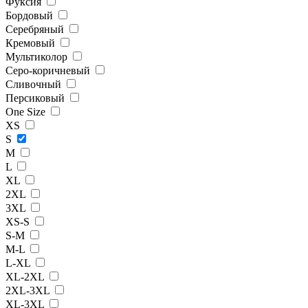
Фуксия
Бордовый
Серебряный
Кремовый
Мультиколор
Серо-коричневый
Сливочный
Персиковый
One Size
XS
S
M
L
XL
2XL
3XL
XS-S
S-M
M-L
L-XL
XL-2XL
2XL-3XL
XL-3XL