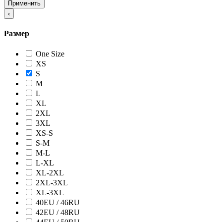
Применить
‹
Размер
One Size
XS
S
M
L
XL
2XL
3XL
XS-S
S-M
M-L
L-XL
XL-2XL
2XL-3XL
XL-3XL
40EU / 46RU
42EU / 48RU