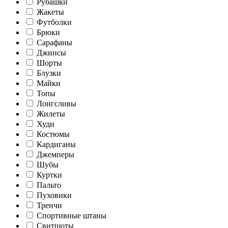
Рубашки
Жакеты
Футболки
Брюки
Сарафаны
Джинсы
Шорты
Блузки
Майки
Топы
Лонгсливы
Жилеты
Худи
Костюмы
Кардиганы
Джемперы
Шубы
Куртки
Пальто
Пуховики
Тренчи
Спортивные штаны
Свитшоты