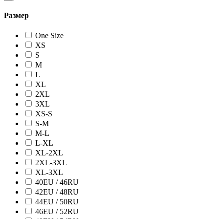
Размер
One Size
XS
S
M
L
XL
2XL
3XL
XS-S
S-M
M-L
L-XL
XL-2XL
2XL-3XL
XL-3XL
40EU / 46RU
42EU / 48RU
44EU / 50RU
46EU / 52RU