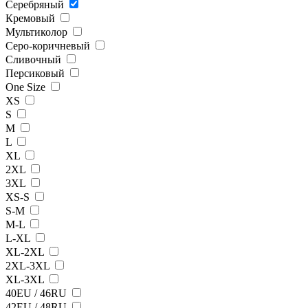
Серебряный
Кремовый
Мультиколор
Серо-коричневый
Сливочный
Персиковый
One Size
XS
S
M
L
XL
2XL
3XL
XS-S
S-M
M-L
L-XL
XL-2XL
2XL-3XL
XL-3XL
40EU / 46RU
42EU / 48RU