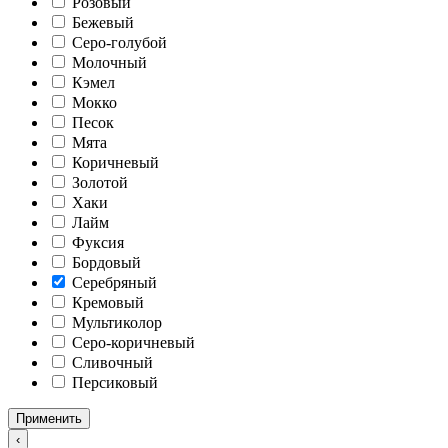
Розовый
Бежевый
Серо-голубой
Молочный
Кэмел
Мокко
Песок
Мята
Коричневый
Золотой
Хаки
Лайм
Фуксия
Бордовый
Серебряный
Кремовый
Мультиколор
Серо-коричневый
Сливочный
Персиковый
Применить
‹