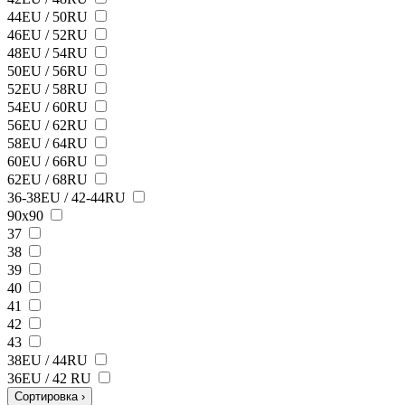
44EU / 50RU
46EU / 52RU
48EU / 54RU
50EU / 56RU
52EU / 58RU
54EU / 60RU
56EU / 62RU
58EU / 64RU
60EU / 66RU
62EU / 68RU
36-38EU / 42-44RU
90х90
37
38
39
40
41
42
43
38ЕU / 44RU
36EU / 42 RU
Сортировка
›