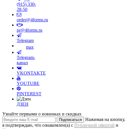
(915) 330-
28-50
order@4forms.ru
pr@4forms.ru
Telegram
max
Telegram-
канал
VKONTAKTE
YOUTUBE
PINTEREST
ДЗЕН
Узнайте первыми о новинках и скидках
Нажимая на кнопку,
Подписаться
я подтверждаю, что ознакомлен(а) с
Публичной офертой
и