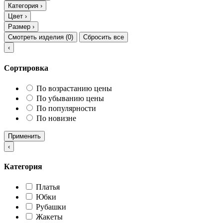
Категория
›
Цвет
›
Размер
›
Смотреть изделия (
0
)
Сбросить все
‹
Сортировка
По возрастанию цены
По убыванию цены
По популярности
По новизне
Применить
‹
Категория
Платья
Юбки
Рубашки
Жакеты