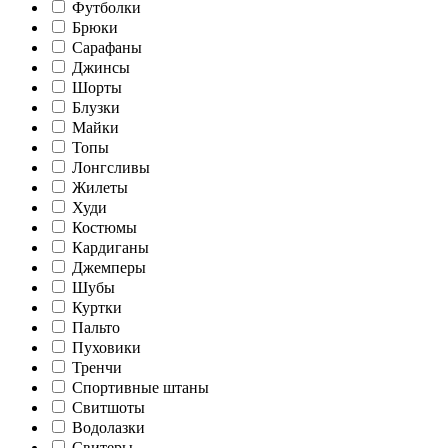
Футболки
Брюки
Сарафаны
Джинсы
Шорты
Блузки
Майки
Топы
Лонгсливы
Жилеты
Худи
Костюмы
Кардиганы
Джемперы
Шубы
Куртки
Пальто
Пуховики
Тренчи
Спортивные штаны
Свитшоты
Водолазки
Свитеры