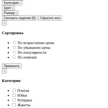
Категория
›
Цвет
›
Размер
›
Смотреть изделия (
0
)
Сбросить все
‹
Сортировка
По возрастанию цены
По убыванию цены
По популярности
По новизне
Применить
‹
Категория
Платья
Юбки
Рубашки
Жакеты