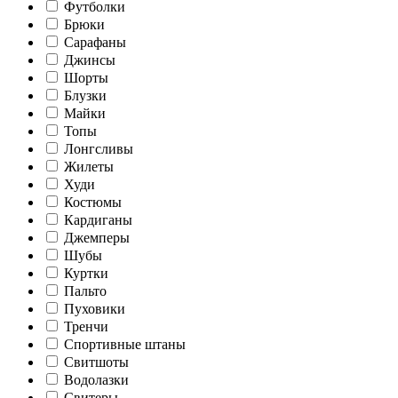
Футболки
Брюки
Сарафаны
Джинсы
Шорты
Блузки
Майки
Топы
Лонгсливы
Жилеты
Худи
Костюмы
Кардиганы
Джемперы
Шубы
Куртки
Пальто
Пуховики
Тренчи
Спортивные штаны
Свитшоты
Водолазки
Свитеры