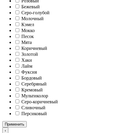
Розовый
Бежевый
Серо-голубой
Молочный
Кэмел
Мокко
Песок
Мята
Коричневый
Золотой
Хаки
Лайм
Фуксия
Бордовый
Серебряный
Кремовый
Мультиколор
Серо-коричневый
Сливочный
Персиковый
Применить
‹