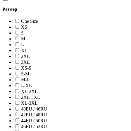
Размер
One Size
XS
S
M
L
XL
2XL
3XL
XS-S
S-M
M-L
L-XL
XL-2XL
2XL-3XL
XL-3XL
40EU / 46RU
42EU / 48RU
44EU / 50RU
46EU / 52RU