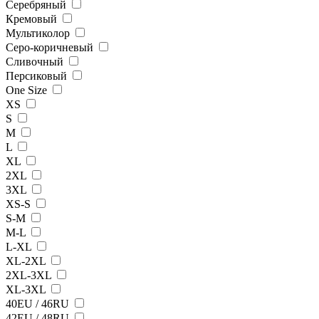
Серебряный
Кремовый
Мультиколор
Серо-коричневый
Сливочный
Персиковый
One Size
XS
S
M
L
XL
2XL
3XL
XS-S
S-M
M-L
L-XL
XL-2XL
2XL-3XL
XL-3XL
40EU / 46RU
42EU / 48RU