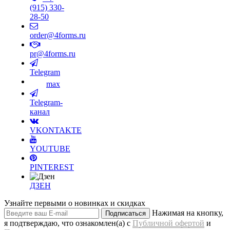
(915) 330-
28-50
order@4forms.ru
pr@4forms.ru
Telegram
max
Telegram-
канал
VKONTAKTE
YOUTUBE
PINTEREST
ДЗЕН
Узнайте первыми о новинках и скидках
Нажимая на кнопку,
Подписаться
я подтверждаю, что ознакомлен(а) с
Публичной офертой
и