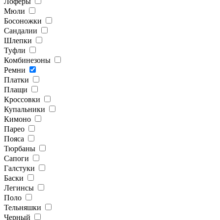
Лоферы
Мюли
Босоножки
Сандалии
Шлепки
Туфли
Комбинезоны
Ремни
Платки
Плащи
Кроссовки
Купальники
Кимоно
Парео
Пояса
Тюрбаны
Сапоги
Галстуки
Баски
Легинсы
Поло
Тельняшки
Черный