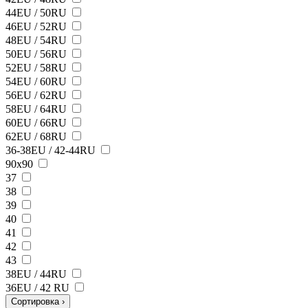
44EU / 50RU
46EU / 52RU
48EU / 54RU
50EU / 56RU
52EU / 58RU
54EU / 60RU
56EU / 62RU
58EU / 64RU
60EU / 66RU
62EU / 68RU
36-38EU / 42-44RU
90х90
37
38
39
40
41
42
43
38ЕU / 44RU
36EU / 42 RU
Сортировка
›