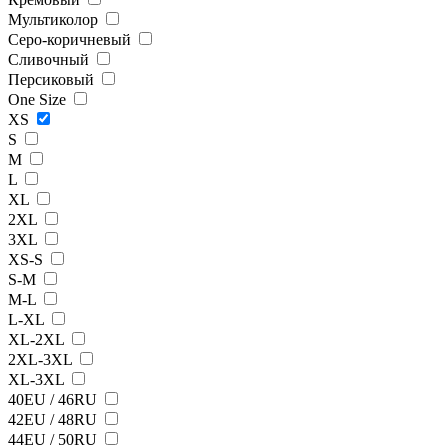
Мультиколор
Серо-коричневый
Сливочный
Персиковый
One Size
XS
S
M
L
XL
2XL
3XL
XS-S
S-M
M-L
L-XL
XL-2XL
2XL-3XL
XL-3XL
40EU / 46RU
42EU / 48RU
44EU / 50RU