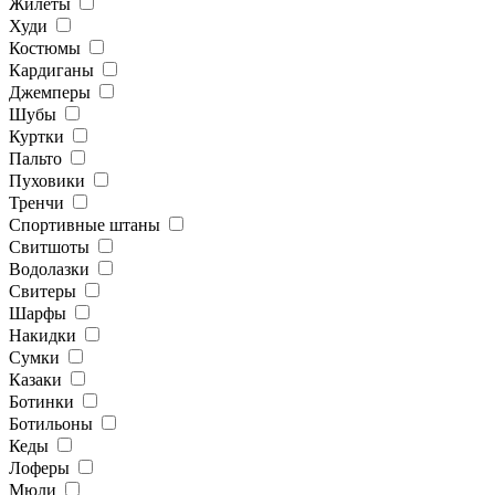
Жилеты
Худи
Костюмы
Кардиганы
Джемперы
Шубы
Куртки
Пальто
Пуховики
Тренчи
Спортивные штаны
Свитшоты
Водолазки
Свитеры
Шарфы
Накидки
Сумки
Казаки
Ботинки
Ботильоны
Кеды
Лоферы
Мюли