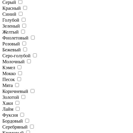
Серый
Красный
Синий
Голубой
Зеленый
Желтый
Фиолетовый
Розовый
Бежевый
Серо-голубой
Молочный
Кэмел
Мокко
Песок
Мята
Коричневый
Золотой
Хаки
Лайм
Фуксия
Бордовый
Серебряный
Кремовый