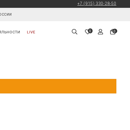
+7 (915) 330-28-50
РОССИИ
0
0
ЯЛЬНОСТИ
LIVE
.