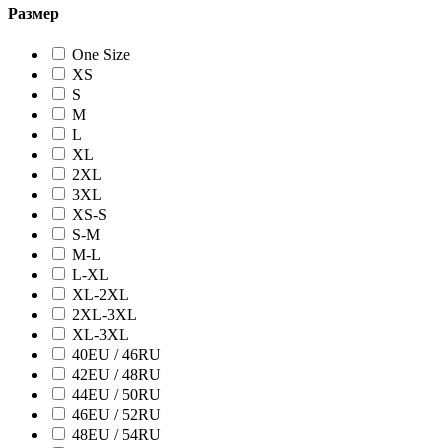
Размер
One Size
XS
S
M
L
XL
2XL
3XL
XS-S
S-M
M-L
L-XL
XL-2XL
2XL-3XL
XL-3XL
40EU / 46RU
42EU / 48RU
44EU / 50RU
46EU / 52RU
48EU / 54RU