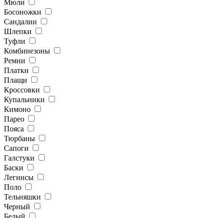
Мюли
Босоножки
Сандалии
Шлепки
Туфли
Комбинезоны
Ремни
Платки
Плащи
Кроссовки
Купальники
Кимоно
Парео
Пояса
Тюрбаны
Сапоги
Галстуки
Баски
Легинсы
Поло
Тельняшки
Черный
Белый