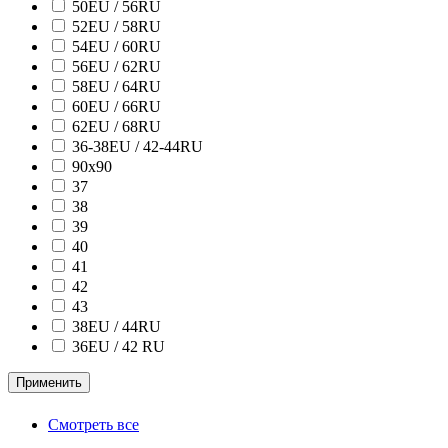
50EU / 56RU
52EU / 58RU
54EU / 60RU
56EU / 62RU
58EU / 64RU
60EU / 66RU
62EU / 68RU
36-38EU / 42-44RU
90х90
37
38
39
40
41
42
43
38ЕU / 44RU
36EU / 42 RU
Применить
Смотреть все