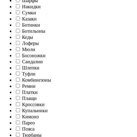
Шарфы
Накидки
Сумки
Казаки
Ботинки
Ботильоны
Кеды
Лоферы
Мюли
Босоножки
Сандалии
Шлепки
Туфли
Комбинезоны
Ремни
Платки
Плащи
Кроссовки
Купальники
Кимоно
Парео
Пояса
Тюрбаны