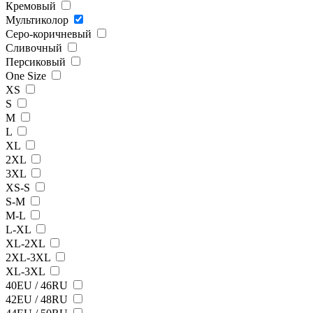
Кремовый
Мультиколор
Серо-коричневый
Сливочный
Персиковый
One Size
XS
S
M
L
XL
2XL
3XL
XS-S
S-M
M-L
L-XL
XL-2XL
2XL-3XL
XL-3XL
40EU / 46RU
42EU / 48RU