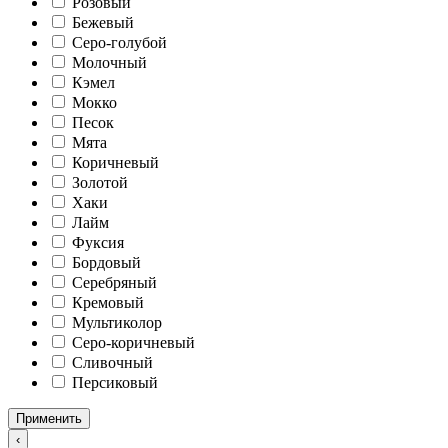
Розовый
Бежевый
Серо-голубой
Молочный
Кэмел
Мокко
Песок
Мята
Коричневый
Золотой
Хаки
Лайм
Фуксия
Бордовый
Серебряный
Кремовый
Мультиколор
Серо-коричневый
Сливочный
Персиковый
Применить
‹