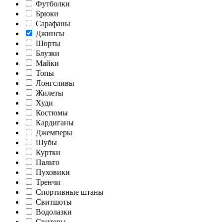
Футболки
Брюки
Сарафаны
Джинсы
Шорты
Блузки
Майки
Топы
Лонгсливы
Жилеты
Худи
Костюмы
Кардиганы
Джемперы
Шубы
Куртки
Пальто
Пуховики
Тренчи
Спортивные штаны
Свитшоты
Водолазки
Свитеры