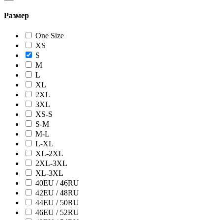
Размер
One Size
XS
S
M
L
XL
2XL
3XL
XS-S
S-M
M-L
L-XL
XL-2XL
2XL-3XL
XL-3XL
40EU / 46RU
42EU / 48RU
44EU / 50RU
46EU / 52RU