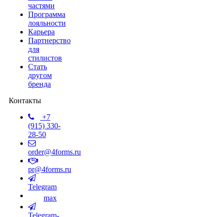
частями
Программа
лояльности
Карьера
Партнерство
для
стилистов
Стать
другом
бренда
Контакты
+7
(915) 330-
28-50
order@4forms.ru
pr@4forms.ru
Telegram
max
Telegram-