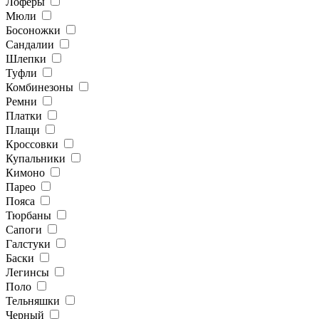
Лоферы
Мюли
Босоножки
Сандалии
Шлепки
Туфли
Комбинезоны
Ремни
Платки
Плащи
Кроссовки
Купальники
Кимоно
Парео
Пояса
Тюрбаны
Сапоги
Галстуки
Баски
Легинсы
Поло
Тельняшки
Черный