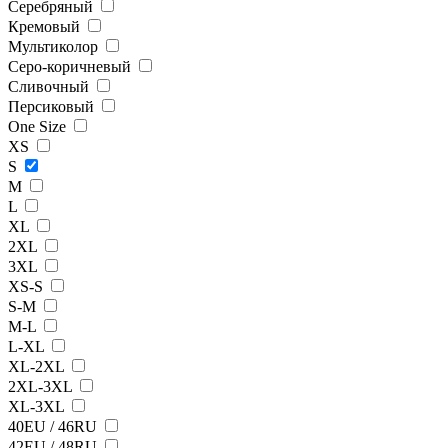
Серебряный
Кремовый
Мультиколор
Серо-коричневый
Сливочный
Персиковый
One Size
XS
S
M
L
XL
2XL
3XL
XS-S
S-M
M-L
L-XL
XL-2XL
2XL-3XL
XL-3XL
40EU / 46RU
42EU / 48RU