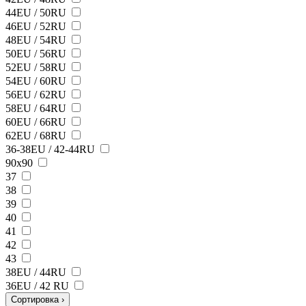
44EU / 50RU
46EU / 52RU
48EU / 54RU
50EU / 56RU
52EU / 58RU
54EU / 60RU
56EU / 62RU
58EU / 64RU
60EU / 66RU
62EU / 68RU
36-38EU / 42-44RU
90х90
37
38
39
40
41
42
43
38ЕU / 44RU
36EU / 42 RU
Сортировка
›