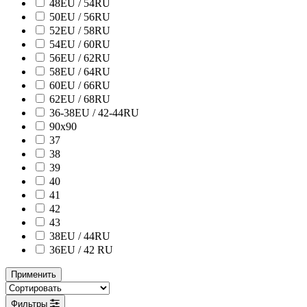
48EU / 54RU
50EU / 56RU
52EU / 58RU
54EU / 60RU
56EU / 62RU
58EU / 64RU
60EU / 66RU
62EU / 68RU
36-38EU / 42-44RU
90х90
37
38
39
40
41
42
43
38ЕU / 44RU
36EU / 42 RU
Применить
Фильтры