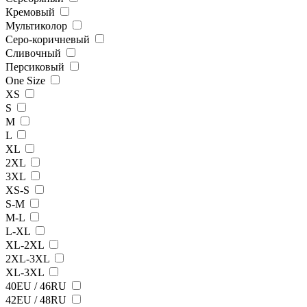
Кремовый
Мультиколор
Серо-коричневый
Сливочный
Персиковый
One Size
XS
S
M
L
XL
2XL
3XL
XS-S
S-M
M-L
L-XL
XL-2XL
2XL-3XL
XL-3XL
40EU / 46RU
42EU / 48RU