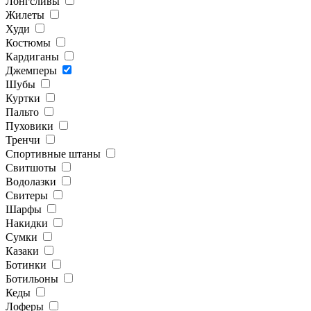
Лонгсливы
Жилеты
Худи
Костюмы
Кардиганы
Джемперы
Шубы
Куртки
Пальто
Пуховики
Тренчи
Спортивные штаны
Свитшоты
Водолазки
Свитеры
Шарфы
Накидки
Сумки
Казаки
Ботинки
Ботильоны
Кеды
Лоферы