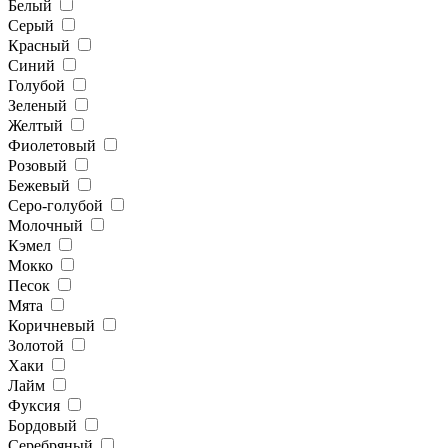
Белый
Серый
Красный
Синий
Голубой
Зеленый
Желтый
Фиолетовый
Розовый
Бежевый
Серо-голубой
Молочный
Кэмел
Мокко
Песок
Мята
Коричневый
Золотой
Хаки
Лайм
Фуксия
Бордовый
Серебряный