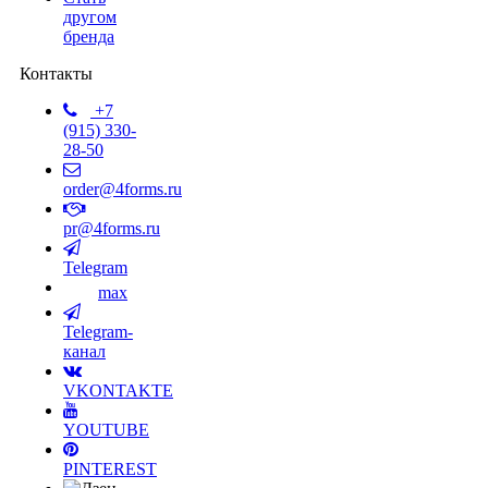
другом
бренда
Контакты
+7
(915) 330-
28-50
order@4forms.ru
pr@4forms.ru
Telegram
max
Telegram-
канал
VKONTAKTE
YOUTUBE
PINTEREST