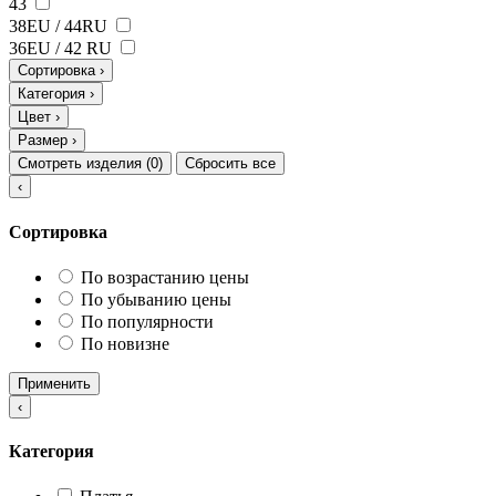
43
38ЕU / 44RU
36EU / 42 RU
Сортировка
›
Категория
›
Цвет
›
Размер
›
Смотреть изделия (
0
)
Сбросить все
‹
Сортировка
По возрастанию цены
По убыванию цены
По популярности
По новизне
Применить
‹
Категория