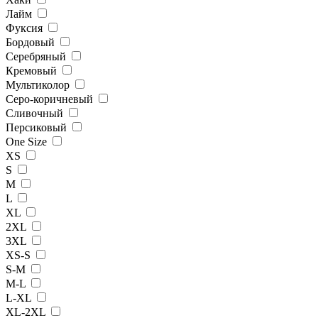
Лайм
Фуксия
Бордовый
Серебряный
Кремовый
Мультиколор
Серо-коричневый
Сливочный
Персиковый
One Size
XS
S
M
L
XL
2XL
3XL
XS-S
S-M
M-L
L-XL
XL-2XL