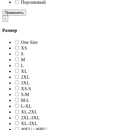
Персиковый
Применить
‹
Размер
One Size
XS
S
M
L
XL
2XL
3XL
XS-S
S-M
M-L
L-XL
XL-2XL
2XL-3XL
XL-3XL
40EU / 46RU