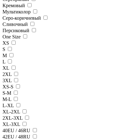
Кремовый
Мультиколор
Серо-коричневый
Сливочный
Персиковый
One Size
XS
S
M
L
XL
2XL
3XL
XS-S
S-M
M-L
L-XL
XL-2XL
2XL-3XL
XL-3XL
40EU / 46RU
42EU / 48RU