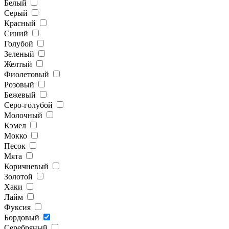
Белый
Серый
Красный
Синий
Голубой
Зеленый
Желтый
Фиолетовый
Розовый
Бежевый
Серо-голубой
Молочный
Кэмел
Мокко
Песок
Мята
Коричневый
Золотой
Хаки
Лайм
Фуксия
Бордовый
Серебряный