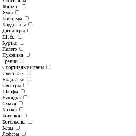
Лонгсливы
Жилеты
Худи
Костюмы
Кардиганы
Джемперы
Шубы
Куртки
Пальто
Пуховики
Тренчи
Спортивные штаны
Свитшоты
Водолазки
Свитеры
Шарфы
Накидки
Сумки
Казаки
Ботинки
Ботильоны
Кеды
Лоферы