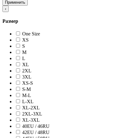
Применить
‹
Размер
One Size
XS
S
M
L
XL
2XL
3XL
XS-S
S-M
M-L
L-XL
XL-2XL
2XL-3XL
XL-3XL
40EU / 46RU
42EU / 48RU