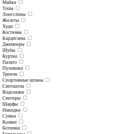
Майки
Топы
Лонгсливы
Жилеты
Худи
Костюмы
Кардиганы
Джемперы
Шубы
Куртки
Пальто
Пуховики
Тренчи
Спортивные штаны
Свитшоты
Водолазки
Свитеры
Шарфы
Накидки
Сумки
Казаки
Ботинки
Ботильоны