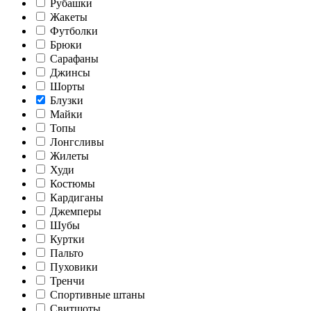
Рубашки
Жакеты
Футболки
Брюки
Сарафаны
Джинсы
Шорты
Блузки
Майки
Топы
Лонгсливы
Жилеты
Худи
Костюмы
Кардиганы
Джемперы
Шубы
Куртки
Пальто
Пуховики
Тренчи
Спортивные штаны
Свитшоты