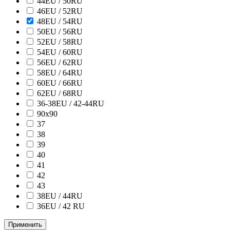
44EU / 50RU
46EU / 52RU
48EU / 54RU
50EU / 56RU
52EU / 58RU
54EU / 60RU
56EU / 62RU
58EU / 64RU
60EU / 66RU
62EU / 68RU
36-38EU / 42-44RU
90х90
37
38
39
40
41
42
43
38ЕU / 44RU
36EU / 42 RU
Применить