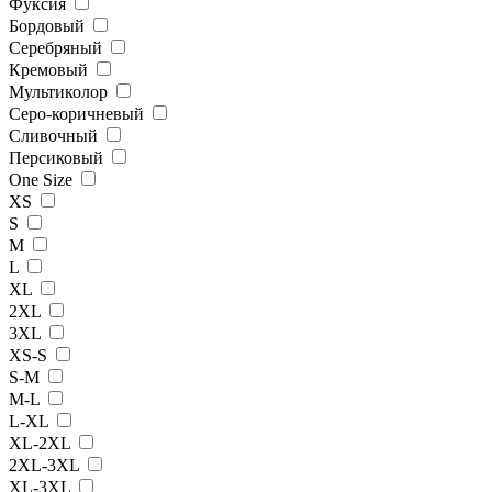
Фуксия
Бордовый
Серебряный
Кремовый
Мультиколор
Серо-коричневый
Сливочный
Персиковый
One Size
XS
S
M
L
XL
2XL
3XL
XS-S
S-M
M-L
L-XL
XL-2XL
2XL-3XL
XL-3XL