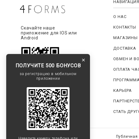
НАВИГАЦИ
О НАС
КОНТАКТЫ
Скачайте наше
приложение для IOS или
МАГАЗИНЫ
Android
ДОСТАВКА
ОБМЕН И В
×
ПОЛУЧИТЕ 500 БОНУСОВ
ОПЛАТА ЧА
за регистрацию в мобильном
приложении
ПРОГРАММА
КАРЬЕРА
Наведите камеру на QR-код,
чтобы скачать его прямо
ПАРТНЕРСТ
сейчас
СТАТЬ ДРУ
Публичная
Наведите камеру телефона или